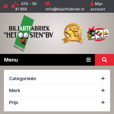
074 - 38
Mijn
41 859
info@biljartfabriek.nl
account
Menu
Categorieën
Merk
Prijs