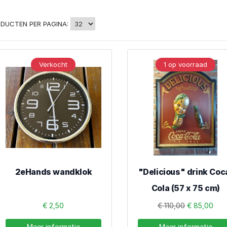
DUCTEN PER PAGINA:
Verkocht
1 op voorraad
2eHands wandklok
"Delicious" drink Coc
Cola (57 x 75 cm)
€ 2,50
€ 110,00
€ 85,00
Meer informatie
Meer informatie