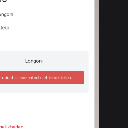
ngoni
kleur
Longoni
product is momenteel niet te bestellen.
gelijkheden