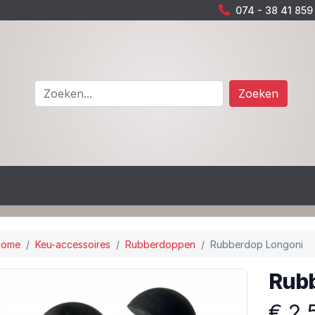
074 - 38 41 859
Zoeken
Home
Keu-accessoires
Rubberdoppen
Rubberdop Longoni
Rubb
€ 2,