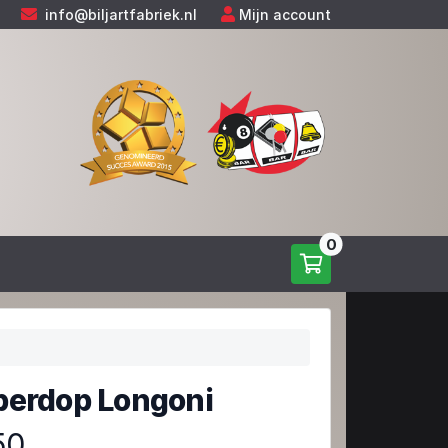
info@biljartfabriek.nl
Mijn account
0
erdop Longoni
50