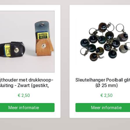
ijthouder met drukknoop-
Sleutelhanger Poolball gli
sluiting - Zwart (gestikt,
(Ø 25 mm)
linker model)
€ 2,50
€ 2,50
Meer informatie
Meer informatie