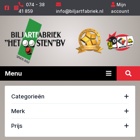
074 - 38
Mijn
41 859
info@biljartfabriek.nl
account
Menu
Categorieën
Merk
Prijs