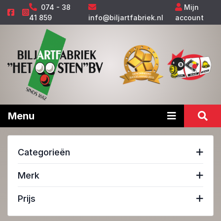
074 - 38
Mijn
41 859
info@biljartfabriek.nl
account
Menu
Categorieën
Merk
Prijs