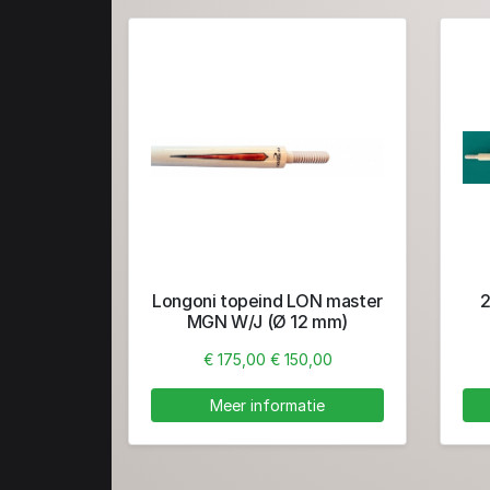
Longoni topeind LON master
2
MGN W/J (Ø 12 mm)
€ 175,00
€ 150,00
Meer informatie