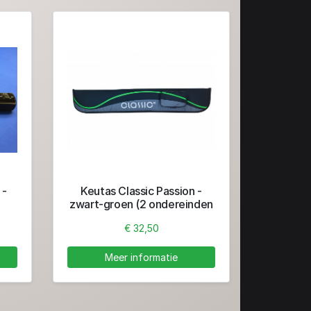
 -
Keutas Classic Passion -
zwart-groen (2 ondereinden
)
+ 2 toppen)
€ 32,50
Meer informatie