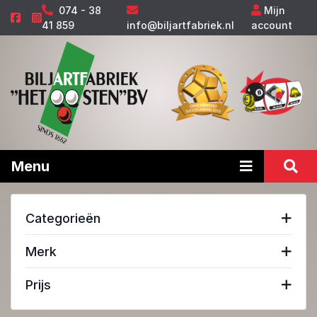
074 - 38
Mijn
41 859
info@biljartfabriek.nl
account
Menu
Categorieën
Merk
Prijs