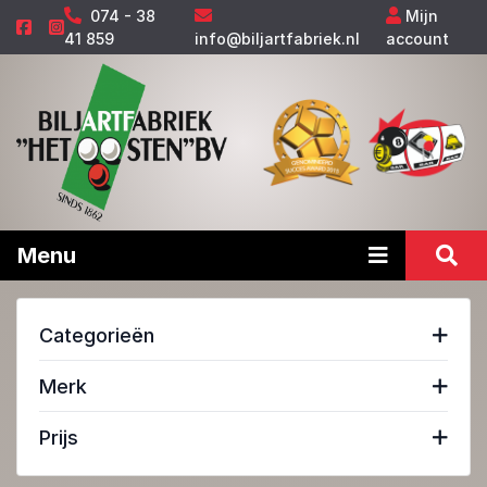
074 - 38
Mijn
41 859
info@biljartfabriek.nl
account
Menu
Categorieën
Merk
Prijs