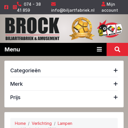
074 - 38
Mijn
41 859
info@biljartfabriek.nl
account
Menu
Categorieën
Merk
Prijs
Home
Verlichting
Lampen