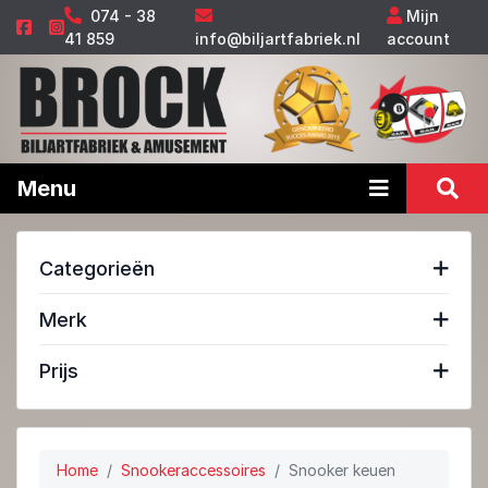
074 - 38
Mijn
41 859
info@biljartfabriek.nl
account
Menu
Categorieën
Merk
Prijs
Home
Snookeraccessoires
Snooker keuen