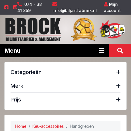
074 - 38
Mijn
41 859
info@biljartfabriek.nl
account
Menu
Categorieën
Merk
Prijs
Home
Keu-accessoires
Handgrepen