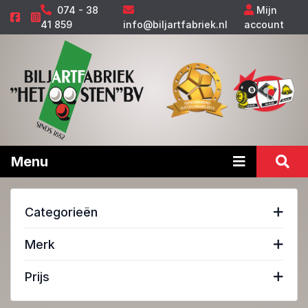
074 - 38
Mijn
41 859
info@biljartfabriek.nl
account
Menu
Categorieën
Merk
Prijs