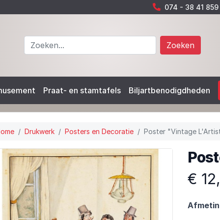
074 - 38 41 859
Zoeken
musement
Praat- en stamtafels
Biljartbenodigdheden
Home
Drukwerk
Posters en Decoratie
Poster "Vintage L'Artis
Post
€ 12
Afmetin