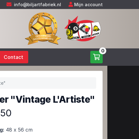
info@biljartfabriek.nl
Mijn account
0
Contact
te"
er "Vintage L'Artiste"
,50
g:
48 x 56 cm