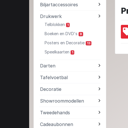
Biljartaccessoires
P
Drukwerk
Telblokken
1
Boeken en DVD's
9
Posters en Decoratie
13
Speelkaarten
1
Darten
Tafelvoetbal
Decoratie
Showroommodellen
Tweedehands
Cadeaubonnen