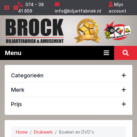
074 - 38
Mijn
41 859
info@biljartfabriek.nl
account
Menu
Categorieën
Merk
Prijs
Home
Drukwerk
Boeken en DVD's