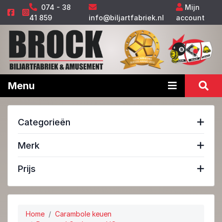
074 - 38
Mijn
41 859
info@biljartfabriek.nl
account
Menu
Categorieën
Merk
Prijs
Home
Carambole keuen