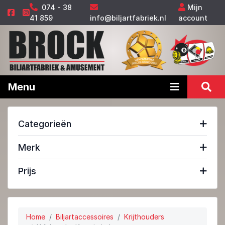
074 - 38
Mijn
41 859
info@biljartfabriek.nl
account
Menu
Categorieën
Merk
Prijs
Home
Biljartaccessoires
Krijthouders