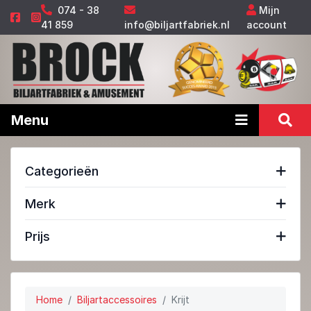
074 - 38
Mijn
41 859
info@biljartfabriek.nl
account
Menu
Categorieën
Merk
Prijs
Home
Biljartaccessoires
Krijt