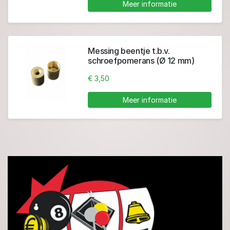
Meer informatie
Messing beentje t.b.v.
schroefpomerans (Ø 12 mm)
€ 3,50
Meer informatie