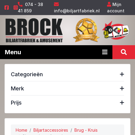
074 - 38
Mijn
41 859
info@biljartfabriek.nl
account
Menu
Categorieën
Merk
Prijs
Home
Biljartaccessoires
Brug - Kruis